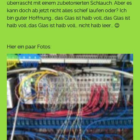
überrascht mit einem zubetonierten Schlauch. Aber es
kann doch ab jetzt nicht alles schief laufen oder? Ich
bin guter Hoffnung… das Glas ist halb voll…das Glas ist
halb voll…das Glas ist halb voll… nicht halb leer… 😉
Hier ein paar Fotos: