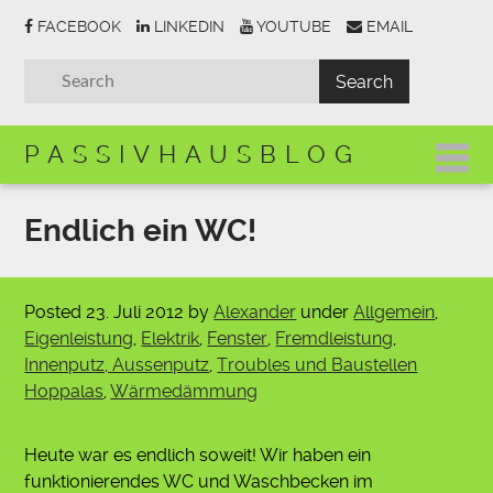
FACEBOOK
LINKEDIN
YOUTUBE
EMAIL
PASSIVHAUSBLOG
Endlich ein WC!
Posted
23. Juli 2012
by
Alexander
under
Allgemein
,
Eigenleistung
,
Elektrik
,
Fenster
,
Fremdleistung
,
Innenputz, Aussenputz
,
Troubles und Baustellen
Hoppalas
,
Wärmedämmung
Heute war es endlich soweit! Wir haben ein
funktionierendes WC und Waschbecken im