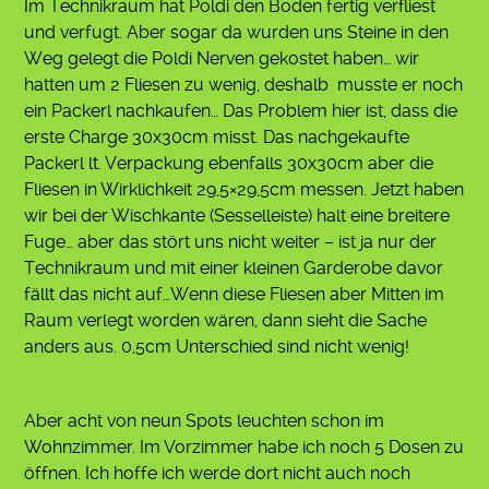
Im Technikraum hat Poldi den Boden fertig verfliest
und verfugt. Aber sogar da wurden uns Steine in den
Weg gelegt die Poldi Nerven gekostet haben… wir
hatten um 2 Fliesen zu wenig, deshalb musste er noch
ein Packerl nachkaufen… Das Problem hier ist, dass die
erste Charge 30x30cm misst. Das nachgekaufte
Packerl lt. Verpackung ebenfalls 30x30cm aber die
Fliesen in Wirklichkeit 29,5×29,5cm messen. Jetzt haben
wir bei der Wischkante (Sesselleiste) halt eine breitere
Fuge… aber das stört uns nicht weiter – ist ja nur der
Technikraum und mit einer kleinen Garderobe davor
fällt das nicht auf…Wenn diese Fliesen aber Mitten im
Raum verlegt worden wären, dann sieht die Sache
anders aus. 0,5cm Unterschied sind nicht wenig!
Aber acht von neun Spots leuchten schon im
Wohnzimmer. Im Vorzimmer habe ich noch 5 Dosen zu
öffnen. Ich hoffe ich werde dort nicht auch noch