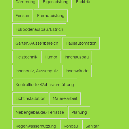
Dämmung
Eigenleistung
Elektrik
Fenster
Fremdleistung
Fußbodenaufbau/Estrich
Garten/Aussenbereich
Hausautomation
Heiztechnik
Humor
Innenausbau
Innenputz, Aussenputz
Innenwände
Kontrollierte Wohnraumlüftung
Lichtinstallation
Malereiarbeit
Nebengebäude/Terrasse
Planung
Regenwassernutzung
Rohbau
Sanitär