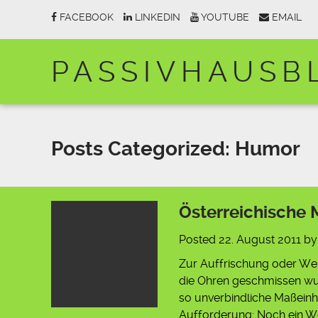
FACEBOOK
LINKEDIN
YOUTUBE
EMAIL
PASSIVHAUSB
Posts Categorized:
Humor
Österreichische 
Posted
22. August 2011
b
Zur Auffrischung oder Weit
die Ohren geschmissen wur
so unverbindliche Maßeinhe
Aufforderung: Noch ein Wen