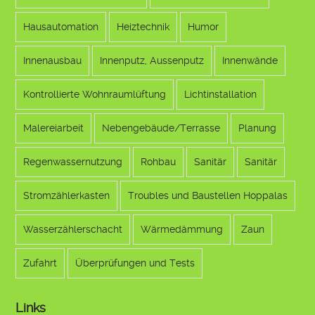
Hausautomation
Heiztechnik
Humor
Innenausbau
Innenputz, Aussenputz
Innenwände
Kontrollierte Wohnraumlüftung
Lichtinstallation
Malereiarbeit
Nebengebäude/Terrasse
Planung
Regenwassernutzung
Rohbau
Sanitär
Sanitär
Stromzählerkasten
Troubles und Baustellen Hoppalas
Wasserzählerschacht
Wärmedämmung
Zaun
Zufahrt
Überprüfungen und Tests
Links