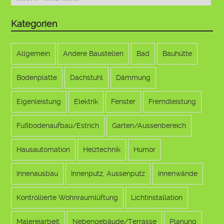
Kategorien
Allgemein
Andere Baustellen
Bad
Bauhütte
Bodenplatte
Dachstuhl
Dämmung
Eigenleistung
Elektrik
Fenster
Fremdleistung
Fußbodenaufbau/Estrich
Garten/Aussenbereich
Hausautomation
Heiztechnik
Humor
Innenausbau
Innenputz, Aussenputz
Innenwände
Kontrollierte Wohnraumlüftung
Lichtinstallation
Malereiarbeit
Nebengebäude/Terrasse
Planung