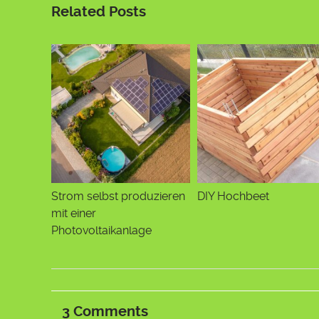
Related Posts
Strom selbst produzieren
DIY Hochbeet
mit einer
Photovoltaikanlage
3
Comments