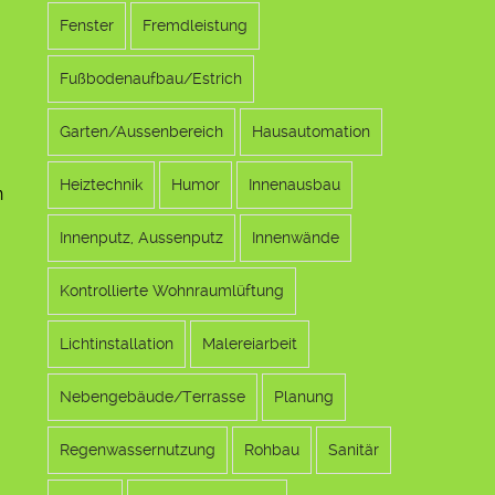
Fenster
Fremdleistung
Fußbodenaufbau/Estrich
Garten/Aussenbereich
Hausautomation
Heiztechnik
Humor
Innenausbau
n
Innenputz, Aussenputz
Innenwände
Kontrollierte Wohnraumlüftung
Lichtinstallation
Malereiarbeit
Nebengebäude/Terrasse
Planung
Regenwassernutzung
Rohbau
Sanitär