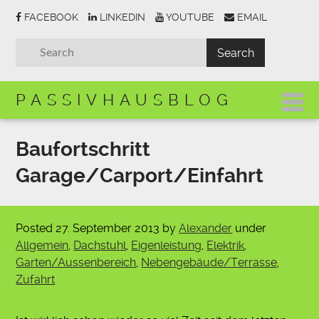
FACEBOOK
LINKEDIN
YOUTUBE
EMAIL
PASSIVHAUSBLOG
Baufortschritt
Garage/Carport/Einfahrt
Posted
27. September 2013
by
Alexander
under
Allgemein
,
Dachstuhl
,
Eigenleistung
,
Elektrik
,
Garten/Aussenbereich
,
Nebengebäude/Terrasse
,
Zufahrt