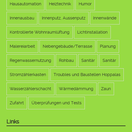
Hausautomation
Heiztechnik
Humor
Innenausbau
Innenputz, Aussenputz
Innenwände
Kontrollierte Wohnraumlüftung
Lichtinstallation
Malereiarbeit
Nebengebäude/Terrasse
Planung
Regenwassernutzung
Rohbau
Sanitär
Sanitär
Stromzählerkasten
Troubles und Baustellen Hoppalas
Wasserzählerschacht
Wärmedämmung
Zaun
Zufahrt
Überprüfungen und Tests
Links