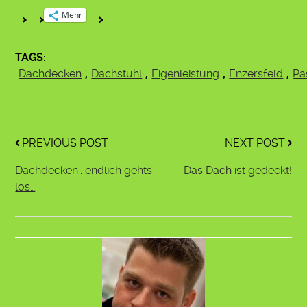
Mehr
TAGS:
Dachdecken
,
Dachstuhl
,
Eigenleistung
,
Enzersfeld
,
Pa
PREVIOUS POST
NEXT POST
Dachdecken.. endlich gehts
Das Dach ist gedeckt!
los…