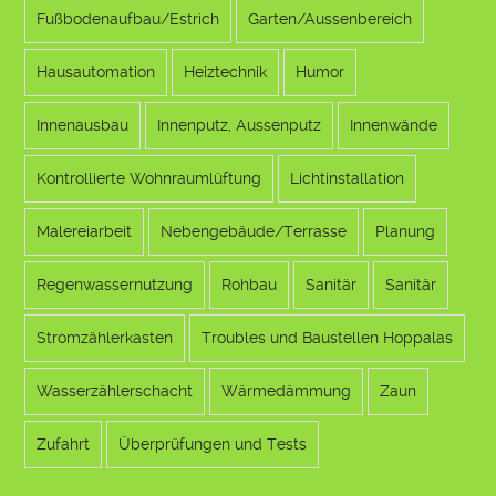
Fußbodenaufbau/Estrich
Garten/Aussenbereich
Hausautomation
Heiztechnik
Humor
Innenausbau
Innenputz, Aussenputz
Innenwände
Kontrollierte Wohnraumlüftung
Lichtinstallation
Malereiarbeit
Nebengebäude/Terrasse
Planung
Regenwassernutzung
Rohbau
Sanitär
Sanitär
Stromzählerkasten
Troubles und Baustellen Hoppalas
Wasserzählerschacht
Wärmedämmung
Zaun
Zufahrt
Überprüfungen und Tests