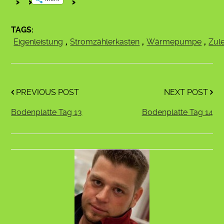
TAGS:
Eigenleistung
,
Stromzählerkasten
,
Wärmepumpe
,
Zul
PREVIOUS POST
NEXT POST
Bodenplatte Tag 13
Bodenplatte Tag 14