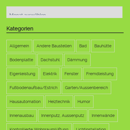
Archiv
Kategorien
Allgemein
Andere Baustellen
Bad
Bauhütte
Bodenplatte
Dachstuhl
Dämmung
Eigenleistung
Elektrik
Fenster
Fremdleistung
Fußbodenaufbau/Estrich
Garten/Aussenbereich
Hausautomation
Heiztechnik
Humor
Innenausbau
Innenputz, Aussenputz
Innenwände
Kontrollierte Wohnraumlüftung
Lichtinstallation