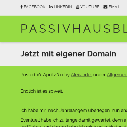
FACEBOOK
LINKEDIN
YOUTUBE
EMAIL
PASSIVHAUSB
Jetzt mit eigener Domain
Posted
10. April 2011
by
Alexander
under
Allgemei
Endlich ist es soweit.
Ich habe mir, nach Jahrelangem überlegen, nun endl
Eventuell habe ich zu lange damit gewartet, denn a
verfügbar und darum habe ich mich entschieden die