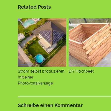
Related Posts
Strom selbst produzieren
DIY Hochbeet
mit einer
Photovoltaikanlage
Schreibe einen Kommentar