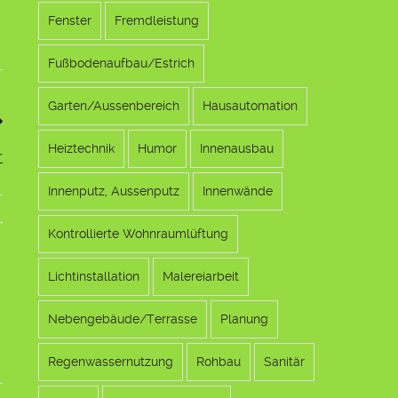
Fenster
Fremdleistung
Fußbodenaufbau/Estrich
Garten/Aussenbereich
Hausautomation
Heiztechnik
Humor
Innenausbau
r
Innenputz, Aussenputz
Innenwände
Kontrollierte Wohnraumlüftung
Lichtinstallation
Malereiarbeit
Nebengebäude/Terrasse
Planung
Regenwassernutzung
Rohbau
Sanitär