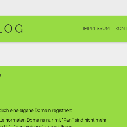
LOG
IMPRESSUM
KONT
n
ich eine eigene Domain registriert.
lle normalen Domains nur mit “Pani” sind nicht mehr
 URL “paniweb.org” zu registieren.