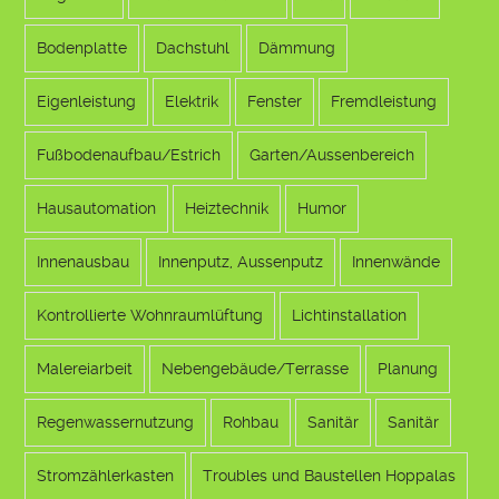
Bodenplatte
Dachstuhl
Dämmung
Eigenleistung
Elektrik
Fenster
Fremdleistung
Fußbodenaufbau/Estrich
Garten/Aussenbereich
Hausautomation
Heiztechnik
Humor
Innenausbau
Innenputz, Aussenputz
Innenwände
Kontrollierte Wohnraumlüftung
Lichtinstallation
Malereiarbeit
Nebengebäude/Terrasse
Planung
Regenwassernutzung
Rohbau
Sanitär
Sanitär
Stromzählerkasten
Troubles und Baustellen Hoppalas